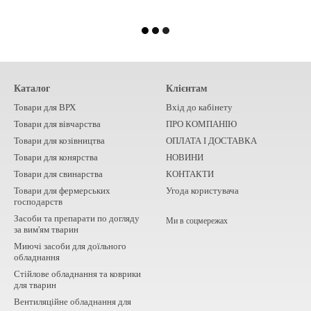
Каталог
Клієнтам
Товари для ВРХ
Вхід до кабінету
Товари для вівчарства
ПРО КОМПАНІЮ
Товари для козівництва
ОПЛАТА І ДОСТАВКА
Товари для конярства
НОВИНИ
Товари для свинарства
КОНТАКТИ
Товари для фермерських
Угода користувача
господарств
Засоби та препарати по догляду
Ми в соцмережах
за вим'ям тварин
Миючі засоби для доїльного
обладнання
Стійлове обладнання та коврики
для тварин
Вентиляційне обладнання для