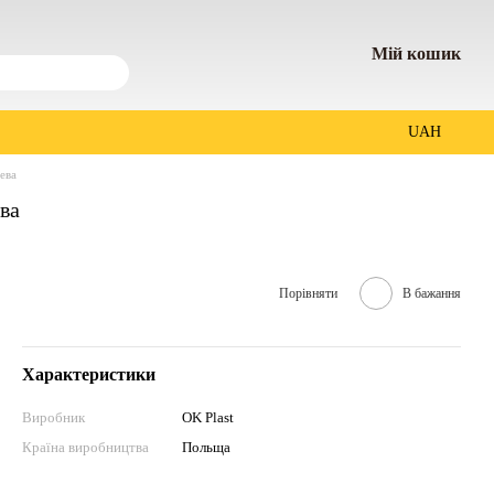
Мій кошик
UAH
жева
ева
Порівняти
В бажання
Характеристики
Виробник
OK Plast
Країна виробництва
Польща