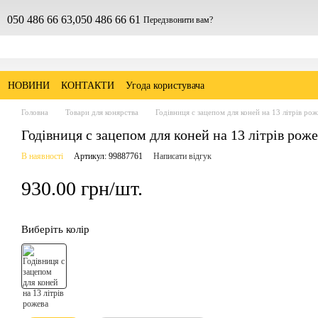
050 486 66 63,
050 486 66 61
Передзвонити вам?
НОВИНИ
КОНТАКТИ
Угода користувача
Головна
Товари для конярства
Годівниця с зацепом для коней на 13 літрів ро
Годівниця с зацепом для коней на 13 літрів рож
В наявності
Артикул: 99887761
Написати відгук
930.00 грн/шт.
Виберіть колір