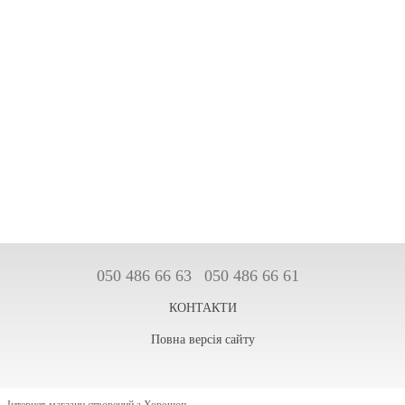
050 486 66 63
050 486 66 61
КОНТАКТИ
Повна версія сайту
Інтернет-магазин створений з Хорошоп