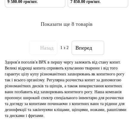
9 580.00 грн/шт.
7 850.00 грн/шт.
Показати ще 8 товарів
Назад
Вперед
1
з 2
Здоров'я поголів'я ВРХ в першу чергу залежить від стану копит.
Великі відрощі копита сприяють кульганню тварини і від того
гарантує цілу купу різноманітних захворювань як копитного рогу
так і всього організму. Регулярна розчистка копит за допомогою
різноманітних дисків та щіпців, а також використання копитних
ванн позбавить від захворювань копитного рогу. Наша компанія
пропонує широкий спектр спеціального інвентарю для розчистки
та догляду за копитами починаючи з копитних ванн та рідини для
дезинфекції та закінчуючи кліщами, щіпцями, ножами, рашпілями
та дисками і фрезами.