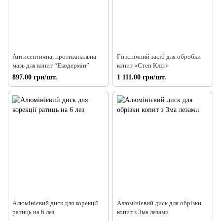
Антисептична, протизапальна
Гігієнічний засіб для обробки
мазь для копит “Екодермін”
копит «Степ Клін»
897.00 грн/шт.
1 111.00 грн/шт.
Алюмінієвий диск для корекції
Алюмінієвий диск для обрізки
ратиць на 6 лез
копит з 3ма лезами