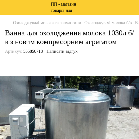
Охолоджувачі молока та запчастини
Охолоджувачі молока б/в
В
Ванна для охолодження молока 1030л б/
в з новим компресорним агрегатом
Артикул:
555850718
Написати відгук