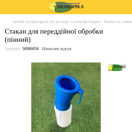
Засоби та препарати по догляду за вим'ям тварин
Чашки та стака
Стакан для переддійної обробки
(пінний)
Артикул:
58986858
Написати відгук