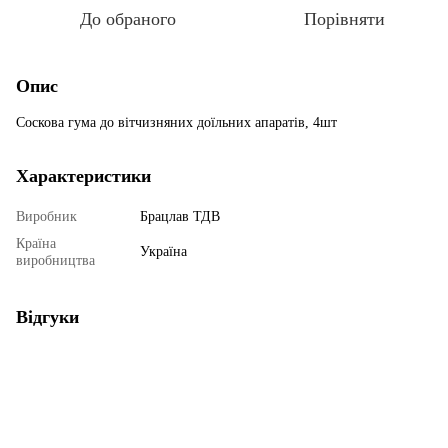
До обраного
Порівняти
Опис
Соскова гума до вітчизняних доїльних апаратів, 4шт
Характеристики
Виробник
Брацлав ТДВ
Країна
Україна
виробництва
Відгуки