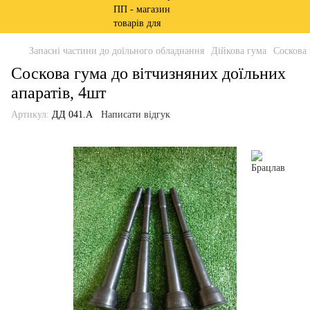
Запасні частини до доїльного обладнання
Дійкова гума
Соскова 
Соскова гума до вітчизняних доїльних
апаратів, 4шт
Артикул:
ДД 041.А
Написати відгук