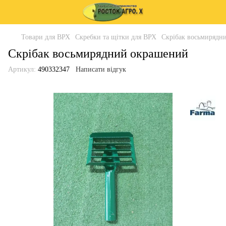
Товари для ВРХ
Скребки та щітки для ВРХ
Скрібак восьмирядн
Скрібак восьмирядний окрашений
Артикул:
490332347
Написати відгук