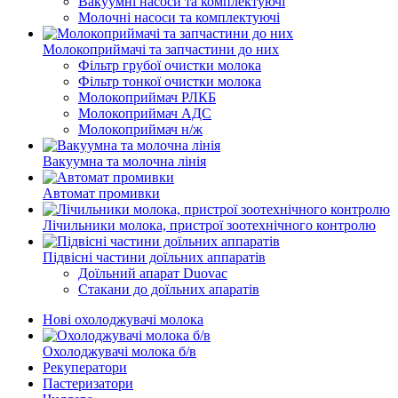
Вакуумні насоси та комплектуючі
Молочні насоси та комплектуючі
Молокоприймачі та запчастини до них
Фільтр грубої очистки молока
Фільтр тонкої очистки молока
Молокоприймач РЛКБ
Молокоприймач АДС
Молокоприймач н/ж
Вакуумна та молочна лінія
Автомат промивки
Лічильники молока, пристрої зоотехнічного контролю
Підвісні частини доїльних аппаратів
Доїльний апарат Duovac
Стакани до доїльних апаратів
Нові охолоджувачі молока
Охолоджувачі молока б/в
Рекуператори
Пастеризатори