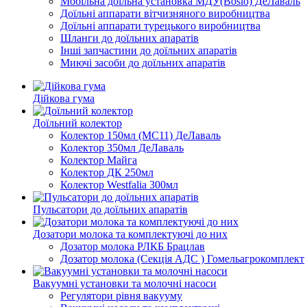
Мобільна доїльна установка МДУ(Bosio) ДеЛаваль
Доїльні аппарати вітчизняного виробництва
Доїльні аппарати турецького виробництва
Шланги до доїльних апаратів
Інші запчастини до доїльних апаратів
Миючі засоби до доїльних апаратів
Дійкова гума
Доїльний колектор
Колектор 150мл (МС11) ДеЛаваль
Колектор 350мл ДеЛаваль
Колектор Майга
Колектор ДК 250мл
Колектор Westfalia 300мл
Пульсатори до доїльних апаратів
Дозатори молока та комплектуючі до них
Дозатор молока РЛКБ Брацлав
Дозатор молока (Секція АДС ) Гомельагрокомплект
Вакуумні установки та молочні насоси
Регулятори рівня вакууму