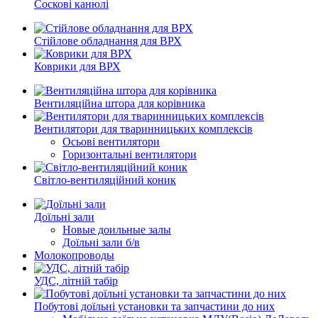
Соскові канюлі
Стійлове обладнання для ВРХ
Коврики для ВРХ
Вентиляційна штора для корівника
Вентилятори для тваринницьких комплексів
Осьові вентилятори
Горизонтальні вентилятори
Світло-вентиляційний коник
Доїльні зали
Новые доильные залы
Доїльні зали б/в
Молокопроводы
УДС, літній табір
Побутові доїльні установки та запчастини до них