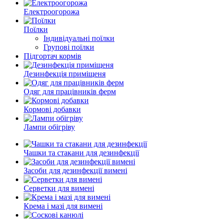
Електроогорожа
Поїлки
Індивідуальні поїлки
Групові поїлки
Підгортач кормів
Дезинфекція приміщеня
Одяг для працівників ферм
Кормові добавки
Лампи обігріву
Чашки та стакани для дезинфекції
Засоби для дезинфекції вимені
Серветки для вимені
Крема і мазі для вимені