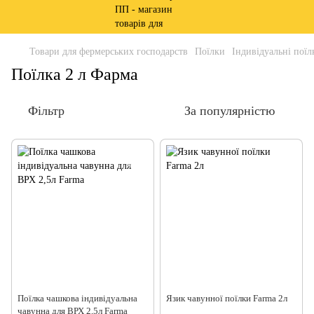
Товари для фермерських господарств
Поїлки
Індивідуальні поїл
Поїлка 2 л Фарма
Фільтр
За популярністю
Поїлка чашкова індивідуальна
Язик чавунної поїлки Farma 2л
чавунна для ВРХ 2,5л Farma