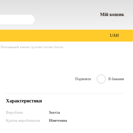
Мій кошик
UAH
Поплавковий клапан групової поїлки Suevia
Порівняти
В бажання
Характеристики
Виробник
Suevia
Країна виробництва
Німеччина