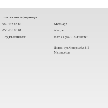
Контактна інформація
050 486 66 63
whats-app
050 486 66 61
telegram
rostok-agro2015@ukr.net
Передзвонити вам?
Дніпро, вул.Моторна буд.8-Б
Мапа проїзду