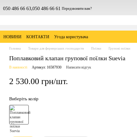
050 486 66 63,
050 486 66 61
Передзвонити вам?
НОВИНИ
КОНТАКТИ
Угода користувача
Головна
Товари для фермерських господарств
Поїлки
Групові поїлки
Поплавковий клапан групової поїлки Suevia
В наявності
Артикул: 16587930
Написати відгук
2 530.00 грн/шт.
Виберіть колір