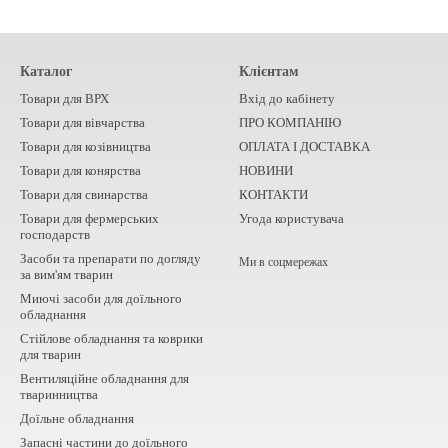
Каталог
Клієнтам
Товари для ВРХ
Вхід до кабінету
Товари для вівчарства
ПРО КОМПАНІЮ
Товари для козівництва
ОПЛАТА І ДОСТАВКА
Товари для конярства
НОВИНИ
Товари для свинарства
КОНТАКТИ
Товари для фермерських
Угода користувача
господарств
Засоби та препарати по догляду
Ми в соцмережах
за вим'ям тварин
Миючі засоби для доїльного
обладнання
Стійлове обладнання та коврики
для тварин
Вентиляційне обладнання для
тваринництва
Доїльне обладнання
Запасні частини до доїльного