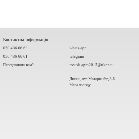
Контактна інформація
050 486 66 63
whats-app
050 486 66 61
telegram
rostok-agro2015@ukr.net
Передзвонити вам?
Дніпро, вул.Моторна буд.8-Б
Мапа проїзду