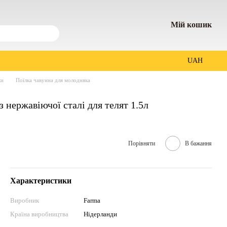
Мій кошик
UAH
ки
Поїлка чавунна для молодняка
 нержавіючої сталі для телят 1.5л
Порівняти
В бажання
Характеристики
Виробник
Farma
Країна виробництва
Нідерланди