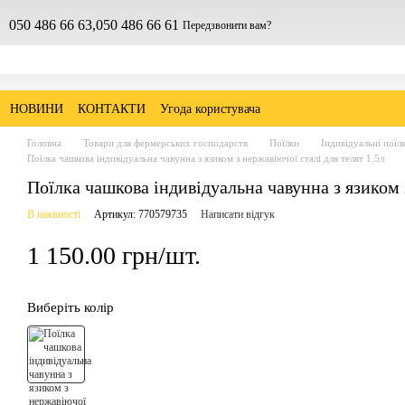
050 486 66 63,
050 486 66 61
Передзвонити вам?
НОВИНИ
КОНТАКТИ
Угода користувача
Головна
Товари для фермерських господарств
Поїлки
Індивідуальні поїл
Поїлка чашкова індивідуальна чавунна з язиком з нержавіючої сталі для телят 1.5л
Поїлка чашкова індивідуальна чавунна з язиком з
В наявності
Артикул: 770579735
Написати відгук
1 150.00 грн/шт.
Виберіть колір