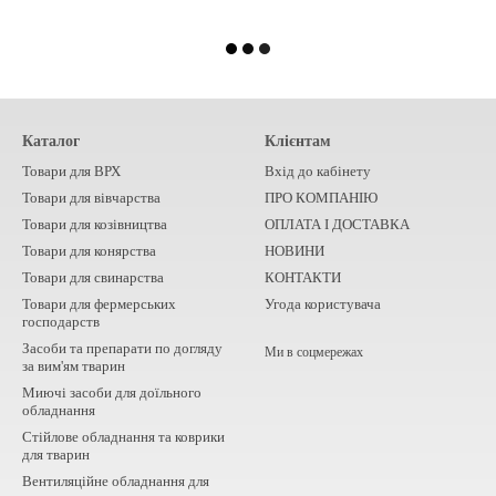
Каталог
Клієнтам
Товари для ВРХ
Вхід до кабінету
Товари для вівчарства
ПРО КОМПАНІЮ
Товари для козівництва
ОПЛАТА І ДОСТАВКА
Товари для конярства
НОВИНИ
Товари для свинарства
КОНТАКТИ
Товари для фермерських
Угода користувача
господарств
Засоби та препарати по догляду
Ми в соцмережах
за вим'ям тварин
Миючі засоби для доїльного
обладнання
Стійлове обладнання та коврики
для тварин
Вентиляційне обладнання для