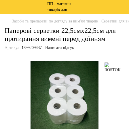
Засоби та препарати по догляду за вим'ям тварин
Серветки для в
Паперові серветки 22,5смх22,5см для
протирання вимені перед доїнням
Артикул:
1899209437
Написати відгук