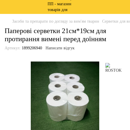
Засоби та препарати по догляду за вим'ям тварин
Серветки для в
Паперові серветки 21см*19см для
протирання вимені перед доїнням
Артикул:
1899206940
Написати відгук