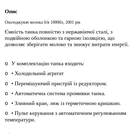
Опис
Охолоджувач молока б/в 10000л, 2001 рік
Ємність танка повністю з нержавіючої сталі, з
подвійною оболонкою та гарною ізоляцією, що
дозволяє зберігати молоко та знижує витрати енергії.
У комплектацію танка входить:
o
• Холодильний агрегат
o
• Перемішуючий пристрій із редуктором.
o
• Автоматична система промивки танка.
o
• Зливний кран, люк із герметичною кришкою.
o
• Пульт керування з автоматичним регулюванням
o
температури.