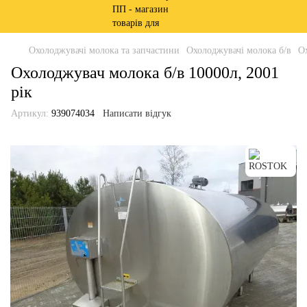
Охолоджувачі молока та запчастини
Охолоджувачі молока б/в
Ох
Охолоджувач молока б/в 10000л, 2001
рік
Артикул:
939074034
Написати відгук