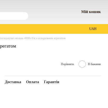
Мій кошик
UAH
холоджувач молока 4000л б/в з холодильним агрегатом
грегатом
Порівняти
В бажання
Доставка
Оплата
Гарантія