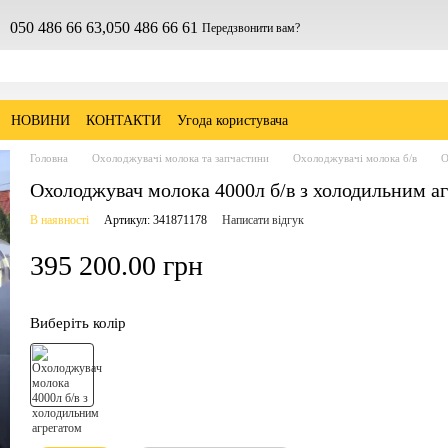
050 486 66 63,
050 486 66 61
Передзвонити вам?
НОВИНИ
КОНТАКТИ
Угода користувача
Головна
Охолоджувачі молока та запчастини
Охолоджувачі молока б/в
О
Охолоджувач молока 4000л б/в з холодильним а
В наявності
Артикул: 341871178
Написати відгук
395 200.00 грн
Виберіть колір