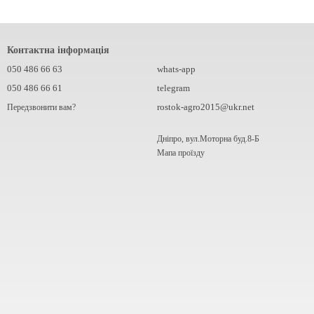
Контактна інформація
050 486 66 63
whats-app
050 486 66 61
telegram
rostok-agro2015@ukr.net
Передзвонити вам?
Дніпро, вул.Моторна буд.8-Б
Мапа проїзду