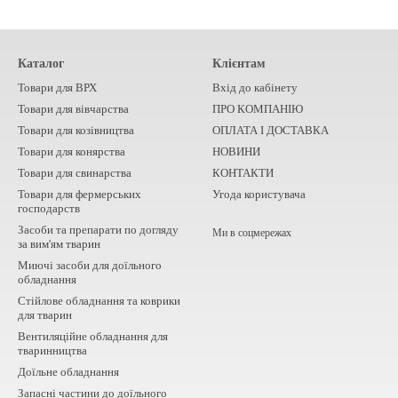
Каталог
Клієнтам
Товари для ВРХ
Вхід до кабінету
Товари для вівчарства
ПРО КОМПАНІЮ
Товари для козівництва
ОПЛАТА І ДОСТАВКА
Товари для конярства
НОВИНИ
Товари для свинарства
КОНТАКТИ
Товари для фермерських
Угода користувача
господарств
Засоби та препарати по догляду
Ми в соцмережах
за вим'ям тварин
Миючі засоби для доїльного
обладнання
Стійлове обладнання та коврики
для тварин
Вентиляційне обладнання для
тваринництва
Доїльне обладнання
Запасні частини до доїльного