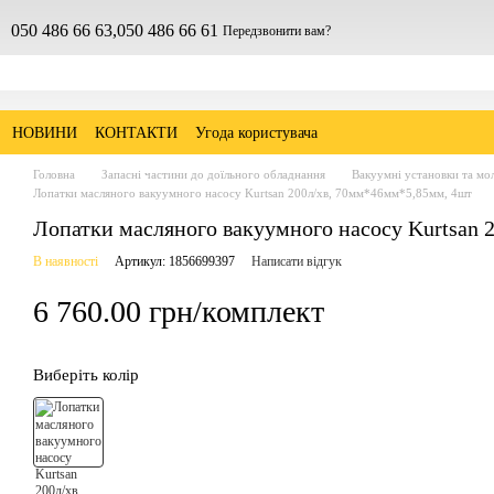
050 486 66 63,
050 486 66 61
Передзвонити вам?
НОВИНИ
КОНТАКТИ
Угода користувача
Головна
Запасні частини до доїльного обладнання
Вакуумні установки та мо
Лопатки масляного вакуумного насосу Kurtsan 200л/хв, 70мм*46мм*5,85мм, 4шт
Лопатки масляного вакуумного насосу Kurtsan 
В наявності
Артикул: 1856699397
Написати відгук
6 760.00 грн/комплект
Виберіть колір