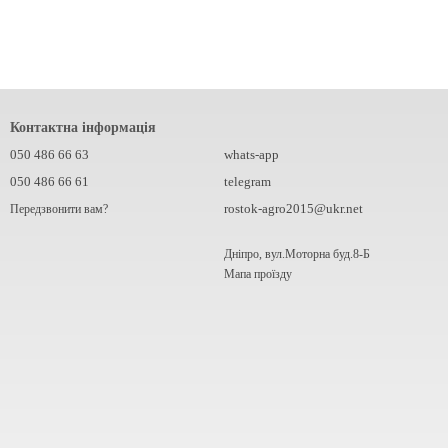
Контактна інформація
050 486 66 63
whats-app
050 486 66 61
telegram
rostok-agro2015@ukr.net
Передзвонити вам?
Дніпро, вул.Моторна буд.8-Б
Мапа проїзду