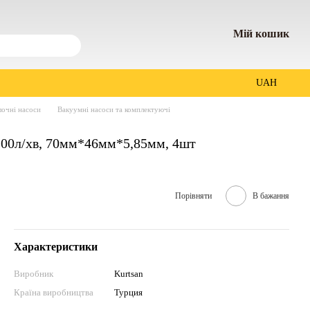
Мій кошик
UAH
лочні насоси
Вакуумні насоси та комплектуючі
200л/хв, 70мм*46мм*5,85мм, 4шт
Порівняти
В бажання
Характеристики
Виробник
Kurtsan
Країна виробництва
Турция