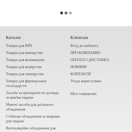
Каталог
Клієнтам
Товари для ВРХ
Вхід до кабінету
Товари для вівчарства
ПРО КОМПАНІЮ
Товари для козівництва
ОПЛАТА І ДОСТАВКА
Товари для конярства
НОВИНИ
Товари для свинарства
КОНТАКТИ
Товари для фермерських
Угода користувача
господарств
Засоби та препарати по догляду
Ми в соцмережах
за вим'ям тварин
Миючі засоби для доїльного
обладнання
Стійлове обладнання та коврики
для тварин
Вентиляційне обладнання для