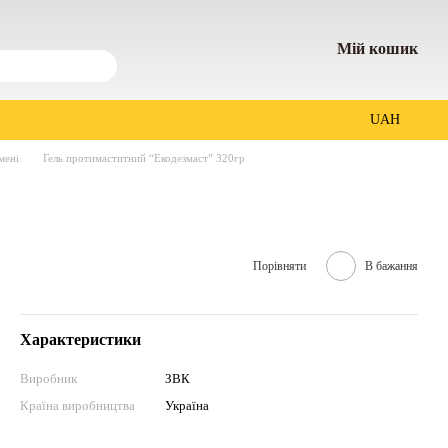
Мій кошик
UAH
мені
Гель протимаститний “Екодезмаст” 320гр
Порівняти
В бажання
Характеристики
Виробник
ЗВК
Країна виробництва
Україна