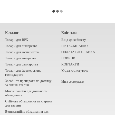
Каталог
Клієнтам
Товари для ВРХ
Вхід до кабінету
Товари для вівчарства
ПРО КОМПАНІЮ
Товари для козівництва
ОПЛАТА І ДОСТАВКА
Товари для конярства
НОВИНИ
Товари для свинарства
КОНТАКТИ
Товари для фермерських
Угода користувача
господарств
Засоби та препарати по догляду
Ми в соцмережах
за вим'ям тварин
Миючі засоби для доїльного
обладнання
Стійлове обладнання та коврики
для тварин
Вентиляційне обладнання для