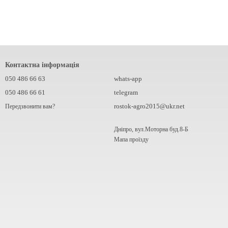
Контактна інформація
050 486 66 63
whats-app
050 486 66 61
telegram
rostok-agro2015@ukr.net
Передзвонити вам?
Дніпро, вул.Моторна буд.8-Б
Мапа проїзду