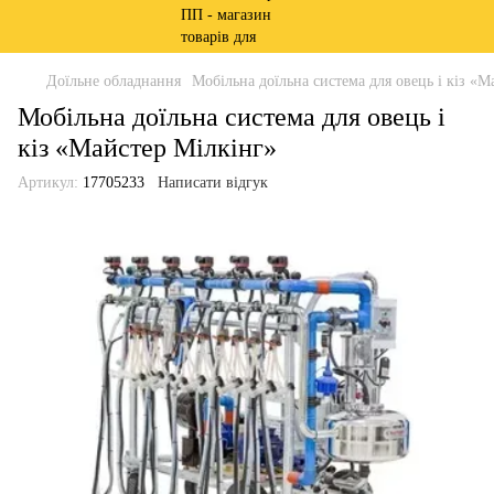
Доїльне обладнання
Мобільна доїльна система для овець і кіз «М
Мобільна доїльна система для овець і
кіз «Майстер Мілкінг»
Артикул:
17705233
Написати відгук