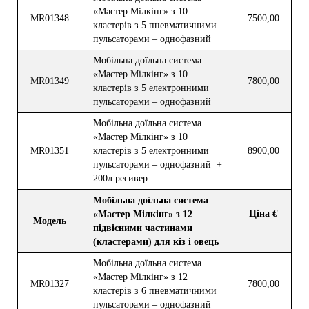
«Мастер М
і
лк
і
нг»
з
10
MR013
48
7500,00
кластер
і
в
з
5
пневматич
ними
пульсаторами – однофазн
и
й
Моб
і
льна до
ї
льна система
«Мастер М
і
лк
і
нг»
з
10
MR013
49
7800,00
кластер
і
в
з
5
електронними
пульсаторами – однофазн
и
й
Моб
і
льна до
ї
льна система
«Мастер М
і
лк
і
нг»
з
10
MR013
51
кластер
і
в
з
5
електронними
8900,00
пульсаторами – однофазн
и
й +
200л ресивер
Моб
і
льна до
ї
льна система
Ц
і
на
€
«Мастер М
і
лк
і
нг»
з
12
Модель
п
ідвісними
част
инами
(кластерами) для к
і
з
і
овец
ь
Моб
і
льна до
ї
льна система
«Мастер М
і
лк
і
нг»
з
12
MR013
27
7800,00
кластер
і
в
з
6
пневматич
ними
пульсаторами – однофазн
и
й