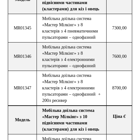
п
ідвісними
част
инами
(кластерами) для к
і
з
і
овец
ь
Моб
і
льна до
ї
льна система
«Мастер М
і
лк
і
нг»
з
8
MR013
45
7300,00
кластер
і
в
з
4 пневматич
ними
пульсаторами – однофазн
и
й
Моб
і
льна до
ї
льна система
«Мастер М
і
лк
і
нг»
з
8
MR013
46
7600,00
кластер
і
в
з
4
електронними
пульсаторами – однофазн
и
й
Моб
і
льна до
ї
льна система
«Мастер М
і
лк
і
нг»
з
8
MR013
47
кластер
і
в
з
4
електронними
8700,00
пульсаторами – однофазн
и
й +
200л ресивер
Моб
і
льна до
ї
льна система
Ц
і
на
€
«Мастер М
і
лк
і
нг»
з
10
Модель
п
ідвісними
част
инами
(кластерами) для к
і
з
і
овец
ь
Моб
і
льна до
ї
льна система