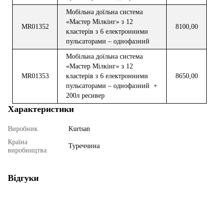
Моб
і
льна до
ї
льна система
«Мастер М
і
лк
і
нг»
з
12
MR013
52
8100,00
кластер
і
в
з
6
електронними
пульсаторами – однофазн
и
й
Моб
і
льна до
ї
льна система
«Мастер М
і
лк
і
нг»
з
12
MR013
53
кластер
і
в
з
6
електронними
8650,00
пульсаторами – однофазн
и
й +
200л ресивер
Характеристики
Виробник
Kurtsan
Країна
Туреччина
виробництва
Відгуки