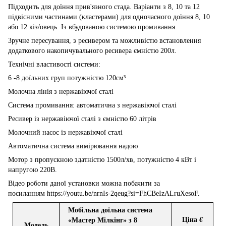
Підходить для доїння прив'язного стада. Варіанти з 8, 10 та 12
підвісними частинами (кластерами) для одночасного доїння 8, 10
або 12 кіз/овець. Із вбудованою системою промивання.
Зручне пересування, з ресивером та можливістю встановлення
додаткового накопичувального ресивера ємністю 200л.
Технічні властивості системи:
6 -8 доїльних груп потужністю 120см³
Молочна лінія з нержавіючої сталі
Система промивання: автоматична з нержавіючої сталі
Ресивер із нержавіючої сталі з ємністю 60 літрів
Молочний насос із нержавіючої сталі
Автоматична система вимірювання надою
Мотор з пропускною здатністю 1500л/хв, потужністю 4 кВт і
напругою 220В.
Відео роботи даної установки можна побачити за
посиланням https://youtu.be/nrnIs-2qeug?si=FhCBeIzALruXesoF.
Моб
і
льна до
ї
льна система
Ц
і
на
€
«Мастер М
і
лк
і
нг»
з
8
Модель