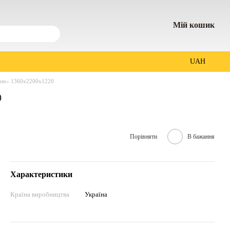
Мій кошик
UAH
mium» 1360х2200х1220
0
Порівняти
В бажання
Характеристики
Країна виробництва
Україна