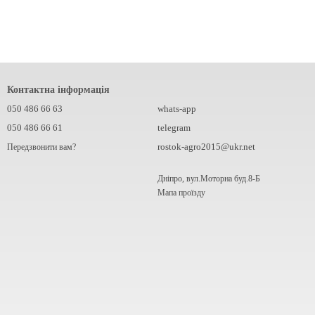
Контактна інформація
050 486 66 63
whats-app
050 486 66 61
telegram
rostok-agro2015@ukr.net
Передзвонити вам?
Дніпро, вул.Моторна буд.8-Б
Мапа проїзду