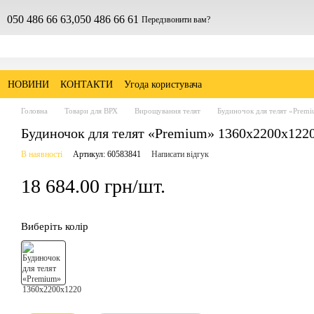
050 486 66 63,
050 486 66 61
Передзвонити вам?
НОВИНИ
КОНТАКТИ
Угода користувача
Головна
Товари для ВРХ
Вирощування телят
Будиночок для телят «Pre
Будиночок для телят «Premium» 1360х2200х122
В наявності
Артикул: 60583841
Написати відгук
18 684.00 грн/шт.
Виберіть колір