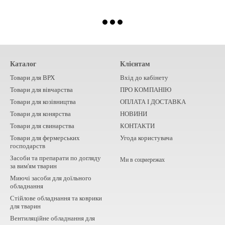
Каталог
Клієнтам
Товари для ВРХ
Вхід до кабінету
Товари для вівчарства
ПРО КОМПАНІЮ
Товари для козівництва
ОПЛАТА І ДОСТАВКА
Товари для конярства
НОВИНИ
Товари для свинарства
КОНТАКТИ
Товари для фермерських
Угода користувача
господарств
Засоби та препарати по догляду
Ми в соцмережах
за вим'ям тварин
Миючі засоби для доїльного
обладнання
Стійлове обладнання та коврики
для тварин
Вентиляційне обладнання для