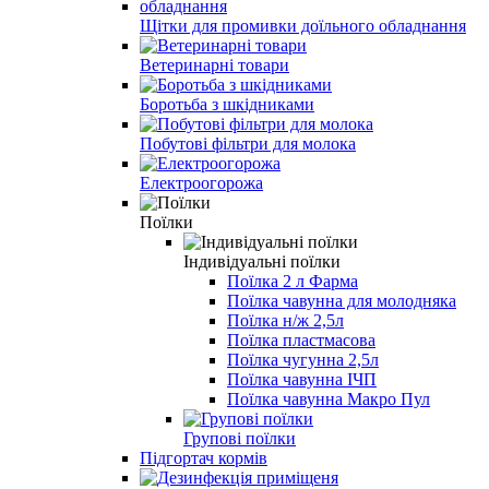
Щітки для промивки доїльного обладнання
Ветеринарні товари
Боротьба з шкідниками
Побутові фільтри для молока
Електроогорожа
Поїлки
Індивідуальні поїлки
Поїлка 2 л Фарма
Поїлка чавунна для молодняка
Поїлка н/ж 2,5л
Поїлка пластмасова
Поїлка чугунна 2,5л
Поїлка чавунна ІЧП
Поїлка чавунна Макро Пул
Групові поїлки
Підгортач кормів