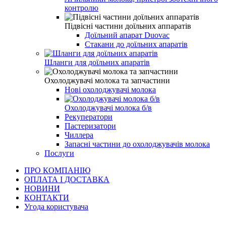
контролю
Підвісні частини доїльних аппаратів
Доїльний апарат Duovac
Стакани до доїльних апаратів
Шланги для доїльних апаратів
Охолоджувачі молока та запчастини
Нові охолоджувачі молока
Охолоджувачі молока б/в
Рекуператори
Пастеризатори
Чиллера
Запасні частини до охолоджувачів молока
Послуги
ПРО КОМПАНІЮ
ОПЛАТА І ДОСТАВКА
НОВИНИ
КОНТАКТИ
Угода користувача