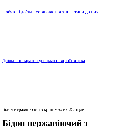
Побутові доїльні установки та запчастини до них
Доїльні аппарати турецького виробництва
Бідон нержавіючий з кришкою на 25літрів
Бідон нержавіючий з