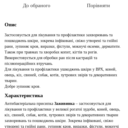
До обраного
Порівняти
Опис
Застосовується для лікування та профілактики захворювань та
пошкоджень шкіри, зокрема інфіковані, свіжо утворені та гнійні
рани, зупиняє кров, виразки, фістули, мокнучі екземи, дерматити.
Також при травмах та хворобах копит, кігтів та рогів.
Використовується для обробки ран після кастрацій та
післяопераційних втручань.
Для лікування та профілактики ушкоджень шкіри у ВРХ, коней,
овець, кіз, свиней, собак, котів, хутрових звірів та декоративних
тварин.
Добре зупиняє кров.
Характеристика
Антибактеріальна присипка
Заживинка
– застосовується для
лікування та профілактики у великої рогатої худоби, коней, овець,
кіз, свиней, собак, котів, хутрових звірів та декоративних тварин
захворювань та пошкоджень шкіри. Зокрема інфіковані, свіжо
утворені та гнійні рани, зупиняє кров, виразки, фістули, мокнучі