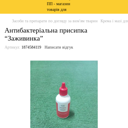
Засоби та препарати по догляду за вим'ям тварин
Крема і мазі дл
Антибактеріальна присипка
“Заживинка”
Артикул:
1874584119
Написати відгук